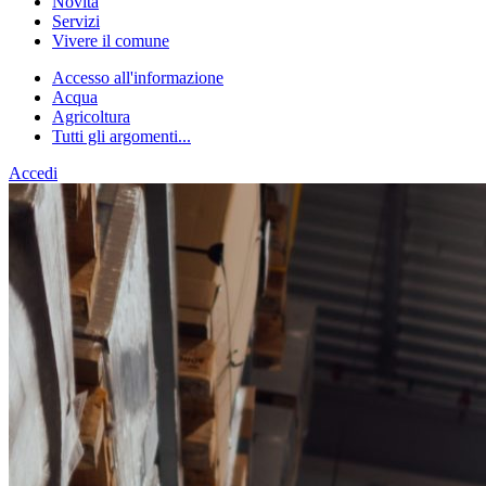
Novità
Servizi
Vivere il comune
Accesso all'informazione
Acqua
Agricoltura
Tutti gli argomenti...
Accedi