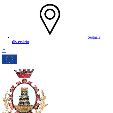
Segnala
disservizio