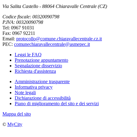
Via Salita Castello - 88064 Chiaravalle Centrale (CZ)
Codice fiscale: 00320090798
P.IVA: 00320090798
Tel: 0967 91031
Fax: 0967 92211
Email:
protocollo@comune.chiaravallecentrale.cz.it
PEC:
comunechiaravallecentrale@asmepec.it
Leggi le FAQ
Prenotazione appuntamento
Segnalazione disservizio
Richiesta d'assistenza
Amministrazione trasparente
Informativa privacy
Note legali
Dichiarazione di accessibilità
Piano di miglioramento del sito e dei servizi
Mappa del sito
©
MyCity