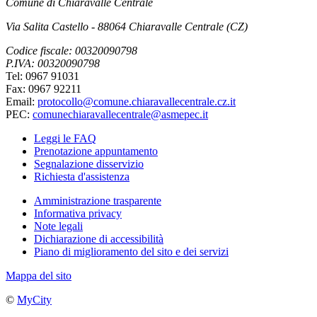
Comune di Chiaravalle Centrale
Via Salita Castello - 88064 Chiaravalle Centrale (CZ)
Codice fiscale: 00320090798
P.IVA: 00320090798
Tel: 0967 91031
Fax: 0967 92211
Email:
protocollo@comune.chiaravallecentrale.cz.it
PEC:
comunechiaravallecentrale@asmepec.it
Leggi le FAQ
Prenotazione appuntamento
Segnalazione disservizio
Richiesta d'assistenza
Amministrazione trasparente
Informativa privacy
Note legali
Dichiarazione di accessibilità
Piano di miglioramento del sito e dei servizi
Mappa del sito
©
MyCity