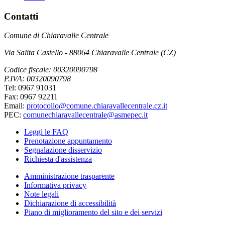
Contatti
Comune di Chiaravalle Centrale
Via Salita Castello - 88064 Chiaravalle Centrale (CZ)
Codice fiscale: 00320090798
P.IVA: 00320090798
Tel: 0967 91031
Fax: 0967 92211
Email:
protocollo@comune.chiaravallecentrale.cz.it
PEC:
comunechiaravallecentrale@asmepec.it
Leggi le FAQ
Prenotazione appuntamento
Segnalazione disservizio
Richiesta d'assistenza
Amministrazione trasparente
Informativa privacy
Note legali
Dichiarazione di accessibilità
Piano di miglioramento del sito e dei servizi